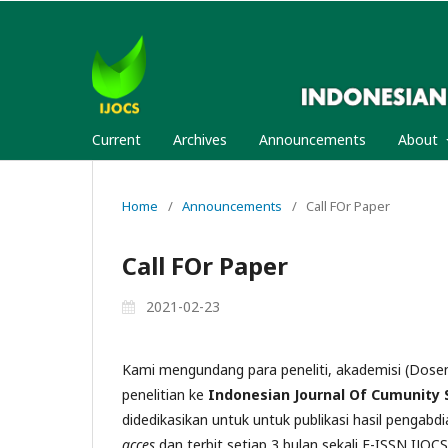
Current
Archives
Announcements
About
Home
/
Announcements
/
Call FOr Paper
Call FOr Paper
2021-02-23
Kami mengundang para peneliti, akademisi (Dosen
penelitian ke
Indonesian Journal Of Cumunity S
didedikasikan untuk untuk publikasi hasil pengab
acces
dan terbit setiap 3 bulan sekali E-ISSN IJOC